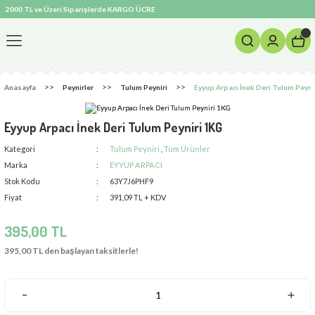
2000 TL ve Üzeri Siparişlerde KARGO ÜCRETSİZ! ❄️ Soğuk Zincir ve Özel İzolasyonlu Paketle
Geri Dön
Anasayfa
Peynirler
Tulum Peyniri
Eyyup Arpacı İnek Deri Tulum Peyni
Eyyup Arpacı İnek Deri Tulum Peyniri 1KG
Kategori
Tulum Peyniri
,
Tüm Ürünler
Marka
EYYUP ARPACI
Stok Kodu
63Y7J6PHF9
er
Fiyat
391,09 TL + KDV
395,00 TL
395,00 TL den başlayan taksitlerle!