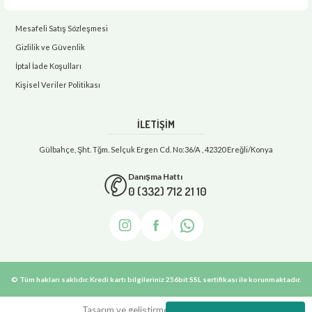
Mesafeli Satış Sözleşmesi
Gizlilik ve Güvenlik
İptal İade Koşulları
Kişisel Veriler Politikası
İLETİŞİM
Gülbahçe, Şht. Tğm. Selçuk Ergen Cd. No:36/A , 42320 Ereğli/Konya
Danışma Hattı
0 (332) 712 21 10
© Tüm hakları saklıdır. Kredi kartı bilgileriniz 256bit SSL sertifikası ile korunmaktadır.
Tasarım ve geliştirme: e-danismanim