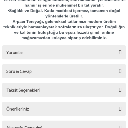
hamur işlerinde mükemmel bir tat yaratır.
•Sağlıklı ve Doğal: Katkı maddesi içermez, tamamen doğal
yöntemlerle üretilir.
Arpacı Tereyağı, geleneksel tatlarımızı modern üretim
teknikleriyle harmanlayarak sofralarınıza ulaştırıyor. Doğallığın
ve kalitenin buluştuğu bu eşsiz lezzeti şimdi online
mağazamızdan kolayca sipariş edebilirsiniz.
Yorumlar
Soru & Cevap
Bu ürüne ilk yorumu siz yapın!
Taksit Seçenekleri
Yorum Yaz
Ürün hakkında henüz soru sorulmamış.
Önerileriniz
Soru Sor
Bu ürünün fiyat bilgisi, resim, ürün açıklamalarında ve diğer
Alışveriş Deneyimi