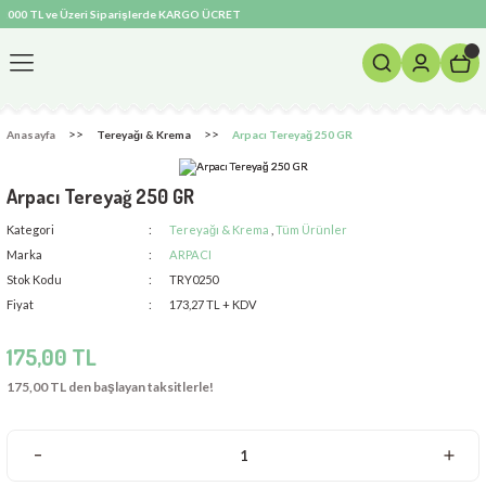
000 TL ve Üzeri Siparişlerde KARGO ÜCRETSİZ! ❄️ Soğuk Zincir ve Özel İzolasyonlu Paketleme
Geri Dön
Anasayfa
Tereyağı & Krema
Arpacı Tereyağ 250 GR
Arpacı Tereyağ 250 GR
Kategori
Tereyağı & Krema
,
Tüm Ürünler
Marka
ARPACI
Stok Kodu
TRY0250
er
Fiyat
173,27 TL + KDV
175,00 TL
175,00 TL den başlayan taksitlerle!