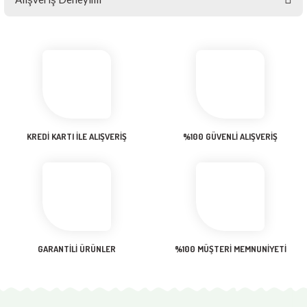
konularda yetersiz gördüğünüz noktaları öneri formunu kullanarak
tarafımıza iletebilirsiniz.
Görüş ve önerileriniz için teşekkür ederiz.
Sitemize ilk yorumu siz yapın!
Ürün resmi kalitesiz, bozuk veya görüntülenemiyor.
Ürün açıklamasında eksik bilgiler bulunuyor.
Deneyimini Paylaş
Ürün bilgilerinde hatalar bulunuyor.
Ürün fiyatı diğer sitelerden daha pahalı.
KREDİ KARTI İLE ALIŞVERİŞ
%100 GÜVENLİ ALIŞVERİŞ
Bu ürüne benzer farklı alternatifler olmalı.
Gönder
GARANTİLİ ÜRÜNLER
%100 MÜŞTERİ MEMNUNİYETİ