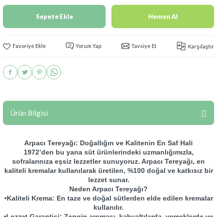
Sepete Ekle
Hemen Al
Yorum Yap
Tavsiye Et
Karşılaştır
Ürün Bilgisi
Arpacı Tereyağı: Doğallığın ve Kalitenin En Saf Hali
1972’den bu yana süt ürünlerindeki uzmanlığımızla,
sofralarınıza eşsiz lezzetler sunuyoruz. Arpacı Tereyağı, en
kaliteli kremalar kullanılarak üretilen, %100 doğal ve katkısız bir
lezzet sunar.
Neden Arpacı Tereyağı?
•Kaliteli Krema: En taze ve doğal sütlerden elde edilen kremalar
kullanılır.
•Lezzet Garantisi: Zengin aroması, kahvaltılarda, yemeklerde ve