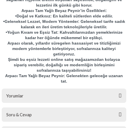
lezzetini ilk günkü gibi korur.
Arpacı Tam Yağlı Beyaz Peynir’in Özellikleri:
•Doğal ve Katkısız: En kaliteli sütlerden elde edilir.
•Geleneksel Lezzet, Modern Yöntemler: Geleneksel tarife sadık
kalarak en ileri üretim teknolojileriyle üretilir.
•Yoğun Kıvam ve Eşsiz Tat: Kahvaltılarınızdan yemeklerinize
kadar her öğünde mükemmel bir eşlikçi.
Arpacı olarak, yıllardır süregelen hassasiyet ve titizliğimizi
modern yöntemlerle birleştiriyor, sofralarınıza kaliteyi
getiriyoruz.
Şimdi bu eşsiz lezzeti online satış mağazamızdan kolayca
sipariş verebilir, doğallığı ve modernliğin birleşimini
sofralarınıza taşıyabilirsiniz!
Arpacı Tam Yağlı Beyaz Peynir: Gelenekten geleceğe uzanan
tat.
Yorumlar
Soru & Cevap
Bu ürüne ilk yorumu siz yapın!