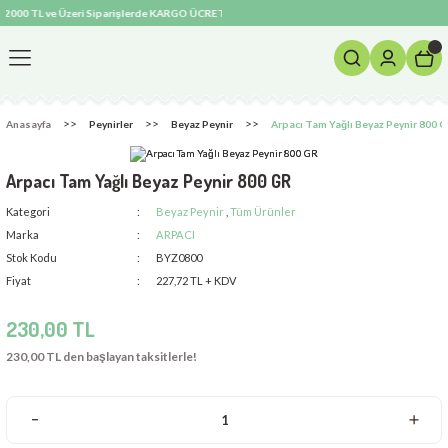
2000 TL ve Üzeri Siparişlerde KARGO ÜCRETSİZ! ❄️ Soğuk Zincir ve Özel İzolasyonlu Paketlem
Geri Dön
Anasayfa
Peynirler
Beyaz Peynir
Arpacı Tam Yağlı Beyaz Peynir 800 
Arpacı Tam Yağlı Beyaz Peynir 800 GR
Kategori
Beyaz Peynir
,
Tüm Ürünler
Marka
ARPACI
Stok Kodu
BYZ0800
er
Fiyat
227,72 TL + KDV
230,00 TL
230,00 TL den başlayan taksitlerle!