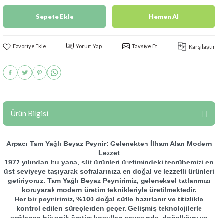
Sepete Ekle
Hemen Al
Yorum Yap
Tavsiye Et
Karşılaştır
Ürün Bilgisi
Arpacı Tam Yağlı Beyaz Peynir: Gelenekten İlham Alan Modern
Lezzet
1972 yılından bu yana, süt ürünleri üretimindeki tecrübemizi en
üst seviyeye taşıyarak sofralarınıza en doğal ve lezzetli ürünleri
getiriyoruz. Tam Yağlı Beyaz Peynirimiz, geleneksel tatlarımızı
koruyarak modern üretim teknikleriyle üretilmektedir.
Her bir peynirimiz, %100 doğal sütle hazırlanır ve titizlikle
kontrol edilen süreçlerden geçer. Gelişmiş teknolojilerle
sağlanan hijyenik üretim koşulları sayesinde, doğallığını ve