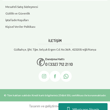
Mesafeli Satış Sözleşmesi
Gizlilik ve Güvenlik
İptal İade Koşulları
Kişisel Veriler Politikası
İLETİŞİM
Gülbahçe, Şht. Tğm. Selçuk Ergen Cd. No:36/A , 42320 Ereğli/Konya
Danışma Hattı
0 (332) 712 21 10
© Tüm hakları saklıdır. Kredi kartı bilgileriniz 256bit SSL sertifikası ile korunmaktadır.
Tasarım ve geliştirme: e-danismanim
Whatsapp Sipariş