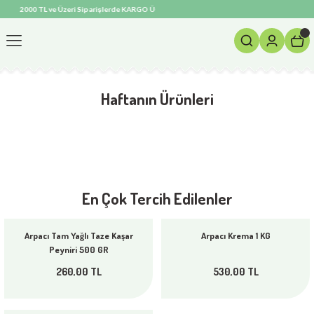
2000 TL ve Üzeri Siparişlerde KARGO ÜCRETSİZ! ❄️ Soğuk Zincir ve Özel İzolasyonlu Pak
Geri Dön
Haftanın Ürünleri
Eyyup Arpacı Tam Yağlı Koyun Yoğurdu 2KG
375,00 TL
er
En Çok Tercih Edilenler
Eyyup Arpacı 1000 GR Tereyağ
%10
Arpacı Tam Yağlı Taze Kaşar
Arpacı Krema 1 KG
Peyniri 500 GR
562,50 TL
625,00 TL
260,00 TL
530,00 TL
Eyyup Arpacı Deri Tulum Peynir 1000 GR